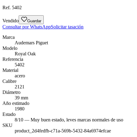
Ref.
5402
Vendido
Guardar
Consultar por WhatsApp
Solicitar tasación
Marca
Audemars Piguet
Modelo
Royal Oak
Referencia
5402
Material
acero
Calibre
2121
Diámetro
39 mm
Año estimado
1980
Estado
8/10 — Muy buen estado, leves marcas normales de uso
SKU
product_2d4fedfb-c71a-569b-5432-84a6974efcae