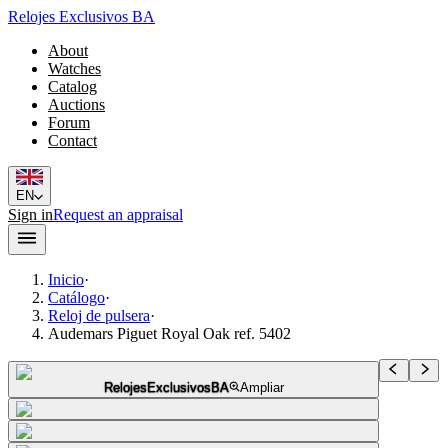
Relojes Exclusivos BA
About
Watches
Catalog
Auctions
Forum
Contact
EN
Sign in
Request an appraisal
Inicio
·
Catálogo
·
Reloj de pulsera
·
Audemars Piguet Royal Oak ref. 5402
RelojesExclusivosBA
Ampliar