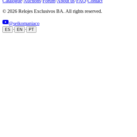
Catalogue
·
Auctions
·
Forum
·
About us
·
FAQ
·
Contact
© 2026 Relojes Exclusivos BA. All rights reserved.
@seikomaniaco
·
·
ES
EN
PT